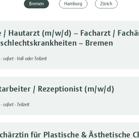
Bremen
Hamburg
Zürich
/ Hautarzt (m/w/d) – Facharzt / Fachär
eschlechtskrankheiten – Bremen
·
sofort
·
Voll- oder Teilzeit
rbeiter / Rezeptionist (m/w/d)
·
sofort
·
Teilzeit
achärztin für Plastische & Ästhetische C