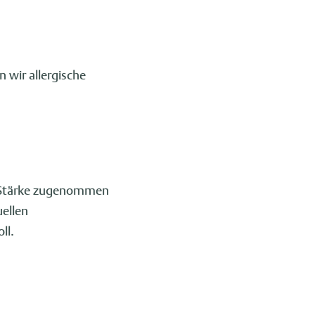
 wir allergische
nd Stärke zugenommen
ellen
ll.