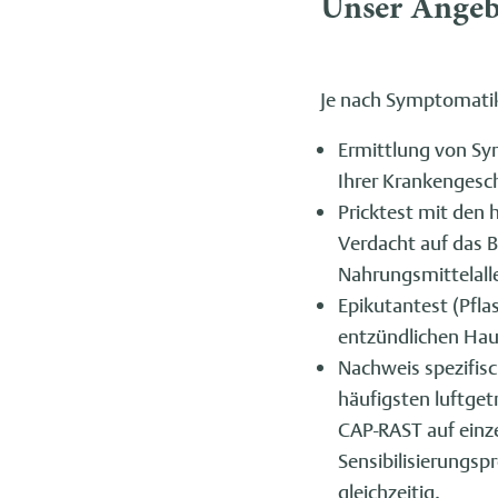
Unser Angeb
Je nach Symptomatik
Ermittlung von Sy
Ihrer Krankengesc
Pricktest mit den 
Verdacht auf das B
Nahrungsmittelall
Epikutantest (Pfla
entzündlichen Ha
Nachweis spezifis
häufigsten luftge
CAP-RAST auf einze
Sensibilisierungsp
gleichzeitig.