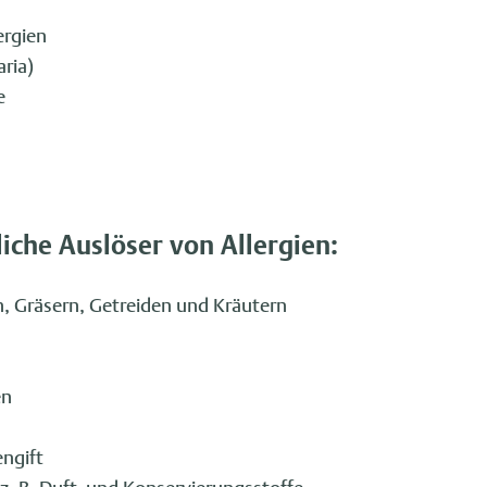
ergien
aria)
e
iche Auslöser von Allergien:
, Gräsern, Getreiden und Kräutern
en
ngift