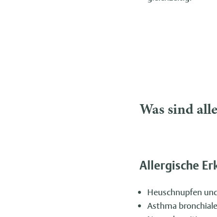
Was sind all
Allergische E
Heuschnupfen und 
Asthma bronchial