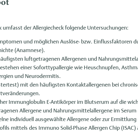
ot
 umfasst der Allergiecheck folgende Untersuchungen:
mptomen und möglichen Auslöse- bzw. Einflussfaktoren d
hichte (Anamnese).
häufigsten luftgetragenen Allergenen und Nahrungsmittela
estehen einer Soforttypallergie wie Heuschnupfen, Asthma
ergien und Neurodermitis.
stertest) mit den häufigsten Kontaktallergenen bei chron
utveränderungen.
cher Immunglobulin E-Antikörper im Blutserum auf die wic
tragenen Allergene und Nahrungsmittelallergene im Serum
lne individuell ausgewählte Allergene oder zur Ermittlun
rofils mittels des Immuno Solid-Phase Allergen Chip (ISAC)